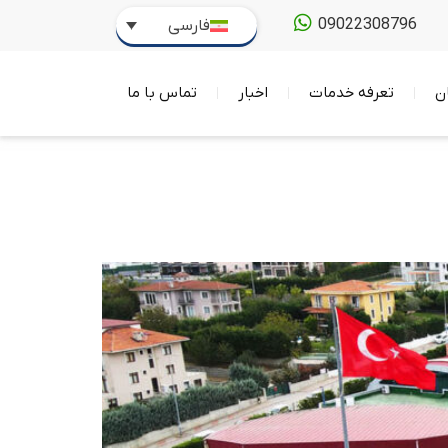
09022308796
فارسی
ن
تعرفه خدمات
اخبار
تماس با ما