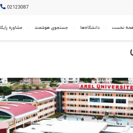
02123087
حه نخست
دانشگاه‌ها
جستجوی هوشمند
مشاوره رایگا