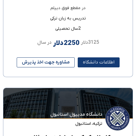
در مقطع
فوق دیپلم
تدریس به زبان
ترکی
2سال تحصیلی
2250دلار
3125دلار
در سال
اطلاعات دانشگاه
مشاوره جهت اخذ پذیرش
دانشگاه مدیپول استانبول
ترکیه
،
استانبول