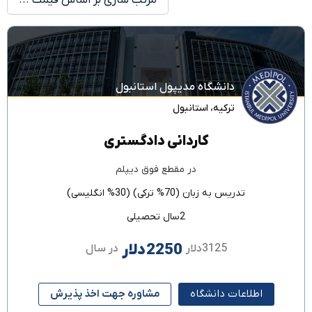
دانشگاه مدیپول استانبول
ترکیه
،
استانبول
کاردانی دادگستری
در مقطع
فوق دیپلم
تدریس به زبان
(70% ترکی) (30% انگلیسی)
2سال تحصیلی
2250دلار
3125دلار
در سال
اطلاعات دانشگاه
مشاوره جهت اخذ پذیرش