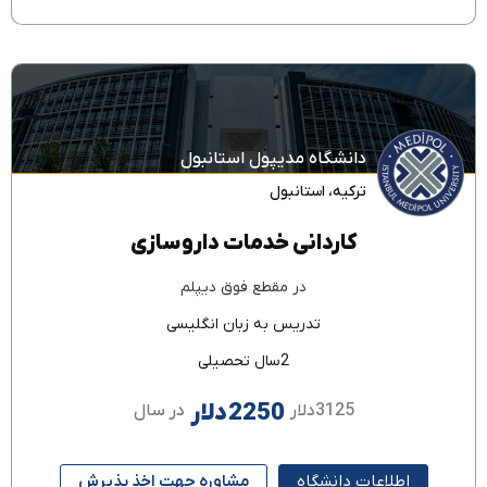
دانشگاه مدیپول استانبول
ترکیه
،
استانبول
کاردانی خدمات داروسازی
در مقطع
فوق دیپلم
تدریس به زبان
انگلیسی
2سال تحصیلی
2250دلار
3125دلار
در سال
اطلاعات دانشگاه
مشاوره جهت اخذ پذیرش