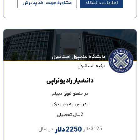
اطلاعات دانشگاه
مشاوره جهت اخذ پذیرش
دانشگاه مدیپول استانبول
ترکیه
،
استانبول
دانشیار رادیوتراپی
در مقطع
فوق دیپلم
تدریس به زبان
ترکی
2سال تحصیلی
2250دلار
3125دلار
در سال