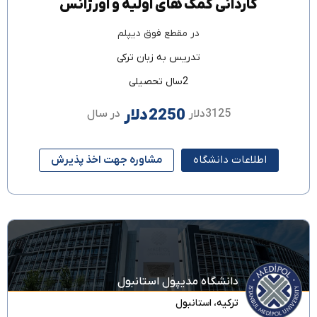
کاردانی کمک های اولیه و اورژانس
در مقطع
فوق دیپلم
تدریس به زبان
ترکی
2سال تحصیلی
2250دلار
3125دلار
در سال
اطلاعات دانشگاه
مشاوره جهت اخذ پذیرش
دانشگاه مدیپول استانبول
ترکیه
،
استانبول