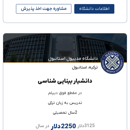
اطلاعات دانشگاه
مشاوره جهت اخذ پذیرش
دانشگاه مدیپول استانبول
ترکیه
،
استانبول
دانشیار بینایی شناسی
در مقطع
فوق دیپلم
تدریس به زبان
ترکی
2سال تحصیلی
2250دلار
3125دلار
در سال