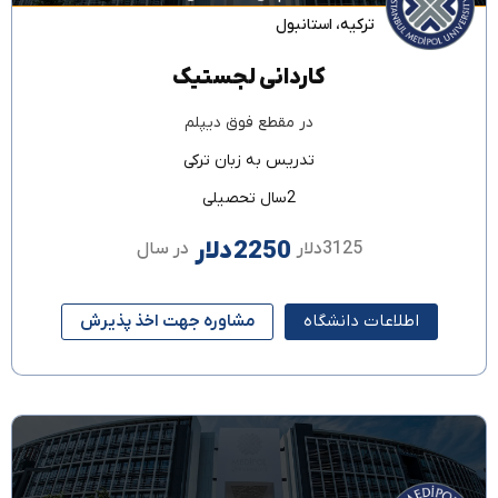
ترکیه
،
استانبول
کاردانی لجستیک
در مقطع
فوق دیپلم
تدریس به زبان
ترکی
2سال تحصیلی
2250دلار
3125دلار
در سال
اطلاعات دانشگاه
مشاوره جهت اخذ پذیرش