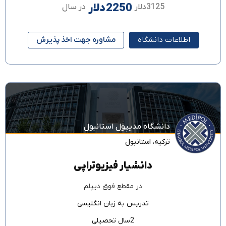
2250دلار
3125دلار
در سال
اطلاعات دانشگاه
مشاوره جهت اخذ پذیرش
دانشگاه مدیپول استانبول
ترکیه
،
استانبول
دانشیار فیزیوتراپی
در مقطع
فوق دیپلم
تدریس به زبان
انگلیسی
2سال تحصیلی