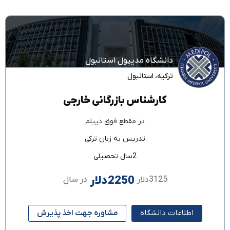
دانشگاه مدیپول استانبول
ترکیه
،
استانبول
کارشناس بازرگانی خارجی
در مقطع
فوق دیپلم
تدریس به زبان
ترکی
2سال تحصیلی
2250دلار
3125دلار
در سال
اطلاعات دانشگاه
مشاوره جهت اخذ پذیرش