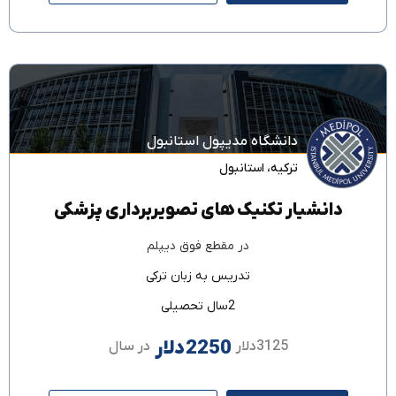
دانشگاه مدیپول استانبول
ترکیه
،
استانبول
دانشیار تکنیک های تصویربرداری پزشکی
در مقطع
فوق دیپلم
تدریس به زبان
ترکی
2سال تحصیلی
2250دلار
3125دلار
در سال