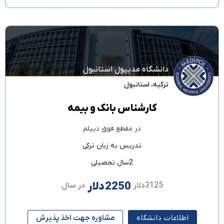
دانشگاه مدیپول استانبول
ترکیه
،
استانبول
کارشناس بانک و بیمه
در مقطع
فوق دیپلم
تدریس به زبان
ترکی
2سال تحصیلی
2250دلار
3125دلار
در سال
اطلاعات دانشگاه
مشاوره جهت اخذ پذیرش