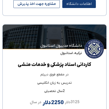
اطلاعات دانشگاه
مشاوره جهت اخذ پذیرش
دانشگاه مدیپول استانبول
ترکیه
،
استانبول
کاردانی اسناد پزشکی و خدمات منشی
در مقطع
فوق دیپلم
تدریس به زبان
انگلیسی
2سال تحصیلی
2250دلار
3125دلار
در سال