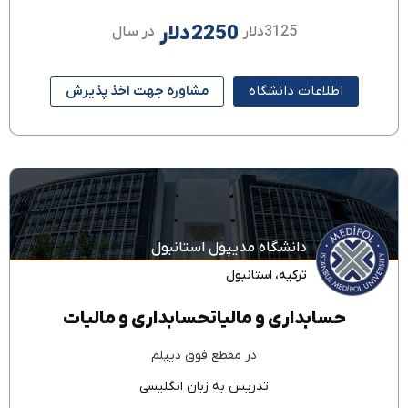
2250دلار
3125دلار
در سال
اطلاعات دانشگاه
مشاوره جهت اخذ پذیرش
دانشگاه مدیپول استانبول
ترکیه
،
استانبول
حسابداری و مالیاتحسابداری و مالیات
در مقطع
فوق دیپلم
تدریس به زبان
انگلیسی