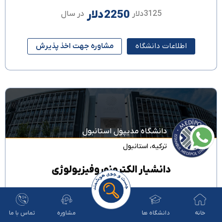
2250دلار
3125دلار
در سال
اطلاعات دانشگاه
مشاوره جهت اخذ پذیرش
دانشگاه مدیپول استانبول
ترکیه
،
استانبول
دانشیار الکترونوروفیزیولوژی
در مقطع
فوق دیپلم
تدریس به زبان
ترکی
خانه
دانشگاه ها
مشاوره
تماس با ما