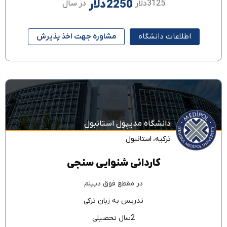
2250دلار
3125دلار
در سال
اطلاعات دانشگاه
مشاوره جهت اخذ پذیرش
دانشگاه مدیپول استانبول
ترکیه
،
استانبول
کاردانی شنوایی سنجی
در مقطع
فوق دیپلم
تدریس به زبان
ترکی
2سال تحصیلی