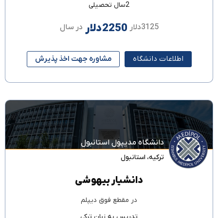
2سال تحصیلی
2250دلار
3125دلار
در سال
اطلاعات دانشگاه
مشاوره جهت اخذ پذیرش
دانشگاه مدیپول استانبول
ترکیه
،
استانبول
دانشیار بیهوشی
در مقطع
فوق دیپلم
تدریس به زبان
ترکی