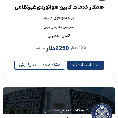
همکار خدمات کابین هوانوردی غیرنظامی
در مقطع
فوق دیپلم
تدریس به زبان
ترکی
2سال تحصیلی
2250دلار
3125دلار
در سال
اطلاعات دانشگاه
مشاوره جهت اخذ پذیرش
دانشگاه مدیپول استانبول