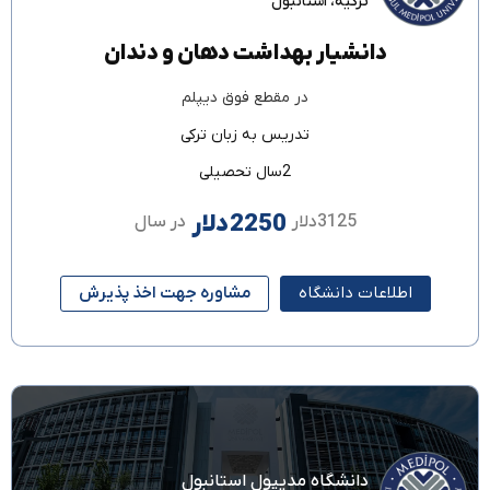
ترکیه
،
استانبول
دانشیار بهداشت دهان و دندان
در مقطع
فوق دیپلم
تدریس به زبان
ترکی
2سال تحصیلی
2250دلار
3125دلار
در سال
اطلاعات دانشگاه
مشاوره جهت اخذ پذیرش
دانشگاه مدیپول استانبول