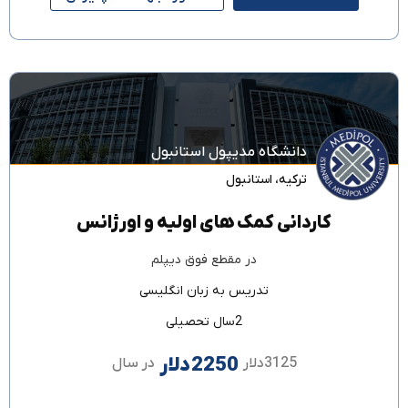
دانشگاه مدیپول استانبول
ترکیه
،
استانبول
کاردانی کمک های اولیه و اورژانس
در مقطع
فوق دیپلم
تدریس به زبان
انگلیسی
2سال تحصیلی
2250دلار
3125دلار
در سال