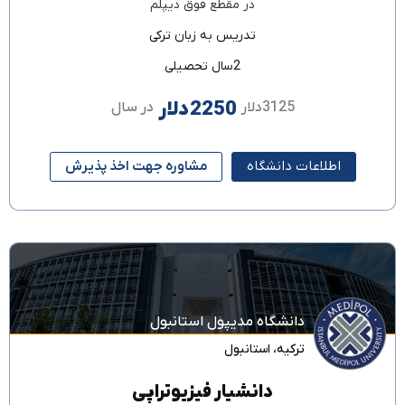
در مقطع
فوق دیپلم
تدریس به زبان
ترکی
2سال تحصیلی
2250دلار
3125دلار
در سال
اطلاعات دانشگاه
مشاوره جهت اخذ پذیرش
دانشگاه مدیپول استانبول
ترکیه
،
استانبول
دانشیار فیزیوتراپی