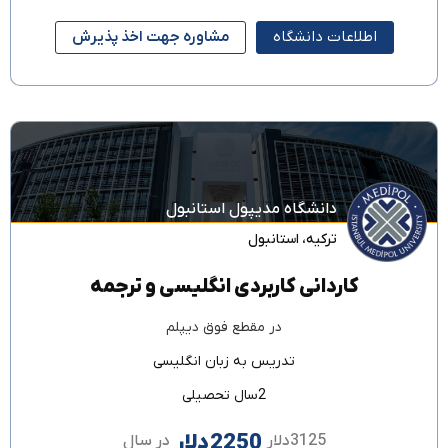
اطلاعات دانشگاه
مشاوره جهت اخذ پذیرش
دانشگاه مدیپول استانبول
ترکیه
،
استانبول
کاردانی کاربردی انگلیسی و ترجمه
در مقطع
فوق دیپلم
تدریس به زبان
انگلیسی
2سال تحصیلی
2250دلار
3125دلار
در سال