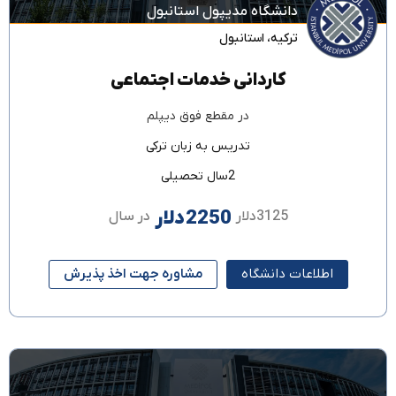
دانشگاه مدیپول استانبول
ترکیه
،
استانبول
کاردانی خدمات اجتماعی
در مقطع
فوق دیپلم
تدریس به زبان
ترکی
2سال تحصیلی
2250دلار
3125دلار
در سال
اطلاعات دانشگاه
مشاوره جهت اخذ پذیرش