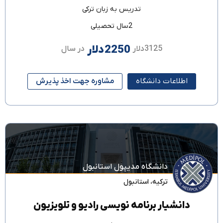
تدریس به زبان
ترکی
2سال تحصیلی
2250دلار
3125دلار
در سال
اطلاعات دانشگاه
مشاوره جهت اخذ پذیرش
دانشگاه مدیپول استانبول
ترکیه
،
استانبول
دانشیار برنامه نویسی رادیو و تلویزیون