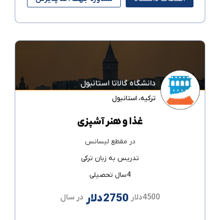
دانشگاه گالاتا استانبول
ترکیه
،
استانبول
غذا و هنر آشپزی
در مقطع
لیسانس
تدریس به زبان
ترکی
4سال تحصیلی
2750دلار
4500دلار
در سال