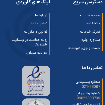
دسترسی سریع
لینک‌های کاربردی
صفحه نخست
درباره ما
دانشگاه‌ها
تماس با ما
تعرفه خدمات
قوانین و مقررات
مشاوره اولیه
رویه حفاظت در وبسایت
Cipapply
جست و جوی هوشمند
سوالات متداول
تماس با ما
شماره پشتیبانی
021-23087
شماره واتس اپ
09022308796
گفت و گوی آنلاین