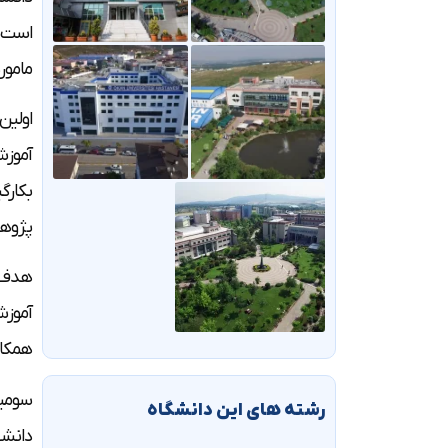
است. 
مامور
اولین
آموزش
بکارگ
پژوهش
هدف د
آموزش
همکار
سومین
رشته های این دانشگاه
دانشج