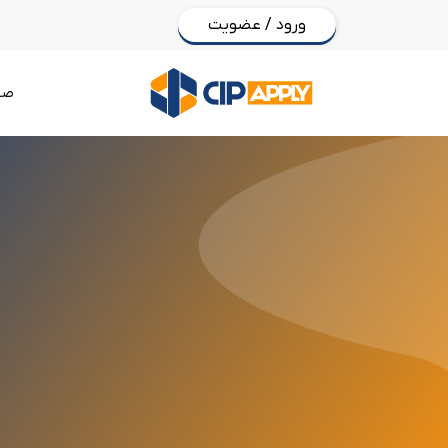
ورود / عضویت
صف
د