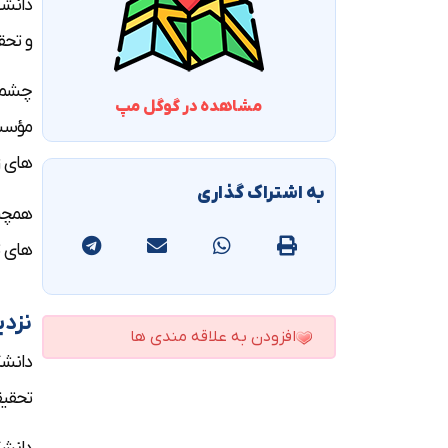
دانشج
و تحق
چشم ا
مشاهده در گوگل مپ
مؤسسا
های ز
به اشتراک گذاری
همچنی
های ت
نزدی
افزودن به علاقه مندی ها
دانشگ
تحقیق