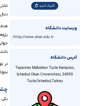
تلاش 
کلیک کنید
دنبال
هدف چ
وبسایت دانشگاه
پژوهش
http://www.okan.edu.tr/
جهانی
دانشج
آدرس دانشگاه
در نه
Tepeören Mahallesi Tuzla Kampüsü,
تحولا
İstanbul Okan Üniversitesi, 34959
Tuzla/İstanbul,Turkey
چشم 
یکی ا