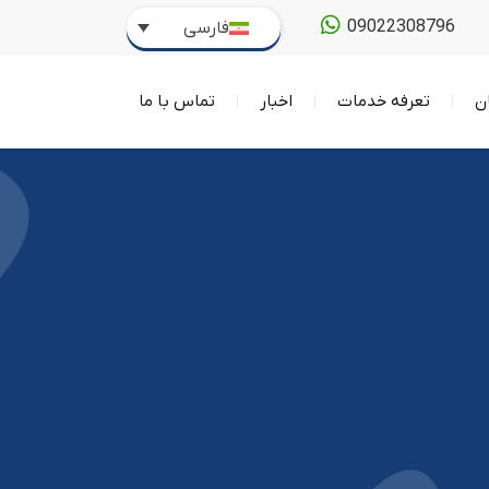
09022308796
فارسی
ن
تعرفه خدمات
اخبار
تماس با ما