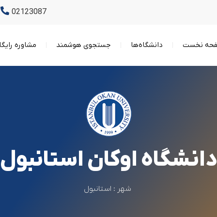
02123087
حه نخست
دانشگاه‌ها
جستجوی هوشمند
مشاوره رایگا
انشگاه اوکان استانبول
شهر :
استانبول