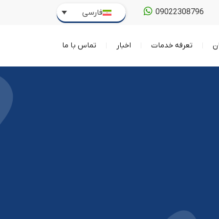
09022308796
فارسی
ن
تعرفه خدمات
اخبار
تماس با ما