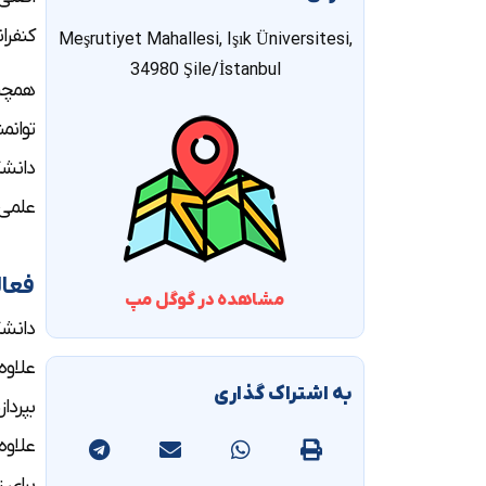
کنفرا
Meşrutiyet Mahallesi, Işık Üniversitesi,
34980 Şile/İstanbul
همچنی
توانم
دانشگ
علمی 
فعا
مشاهده در گوگل مپ
دانشگ
علاوه
به اشتراک گذاری
بپردا
علاوه
برای 