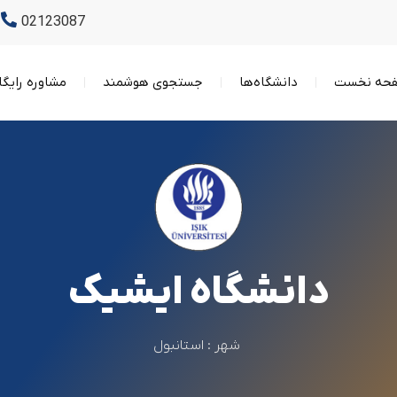
02123087
حه نخست
دانشگاه‌ها
جستجوی هوشمند
مشاوره رایگا
دانشگاه ایشیک
شهر :
استانبول