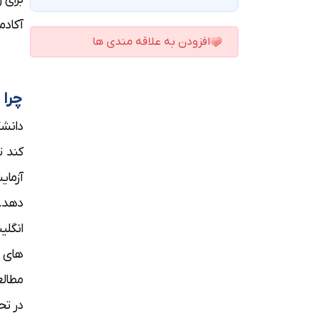
آکادم
افزودن به علاقه مندی ها
چرا 
دانشگ
کند ت
آزمای
دهد.ز
انگلی
های ج
مطالع
در تح