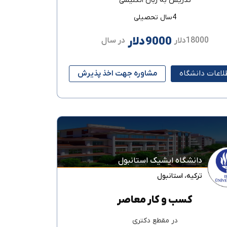
تدریس به زبان
انگلیسی
4سال تحصیلی
9000دلار
18000دلار
در سال
لاعات دانشگاه
مشاوره جهت اخذ پذیرش
دانشگاه ایشیک استانبول
ترکیه
،
استانبول
کسب و کار معاصر
در مقطع
دکتری