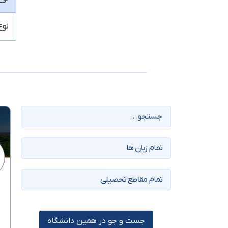
نوع 4. خوابگاه آبی / اتاق 3 نفره
جست و جو در همین دانشگاه