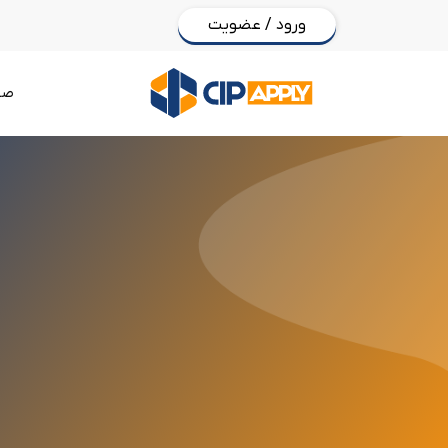
ورود / عضویت
صف