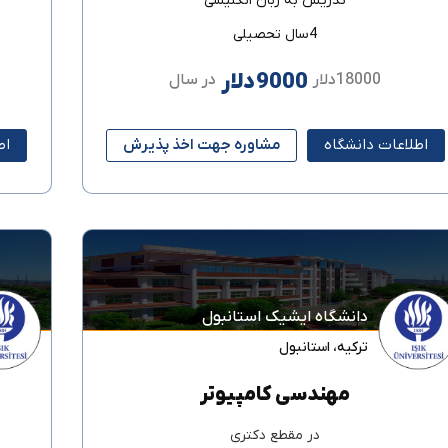
تدریس به زبان
انگلیسی
4سال تحصیلی
9000دلار
18000دلار
در سال
اطلاعات دانشگاه
مشاوره جهت اخذ پذیرش
اط
دانشگاه ایشیک استانبول
ترکیه
،
استانبول
مهندسی کامپیوتر
در مقطع
دکتری